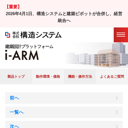
【重要】
2026年4月1日、構造システムと建築ピボットが合併し、経営
ホーム
/
製品
/ i-ARM
統合へ
Ｑ＆Ａ
マニュアル
アップデート
履歴
建築設計プラットフォーム
製品トップ
動作環境・価格
機能・操作方法
よくあるご質問
前へ
一覧へ
次へ