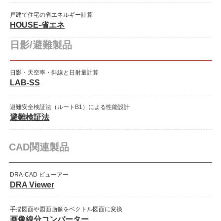
戸建て住宅の省エネルギー計算
HOUSE-省エネ
日影/避難製品
日影・天空率・斜線と日射量計算
LAB-SS
避難安全検証法（ルートB1）による性能設計
避難検証法
CAD関連製品
DRA-CAD ビューアー
DRA Viewer
手描図面や図面画像をベクトル図面に変換
画像線分コンバーター