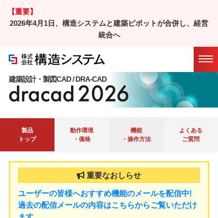
【重要】
2026年4月1日、構造システムと建築ピボットが合併し、経営
ホーム
/
製品
/ DRA-CAD
統合へ
Ｑ＆Ａ
マニュアル
会員サイト
Twitter
建築設計・製図CAD / DRA-CAD
製品
動作環境
機能
よくある
トップ
・価格
・操作方法
ご質問
ユーザーの皆様へおすすめ機能のメールを配信中!
過去の配信メールの内容はこちらからご覧いただけ
ます。