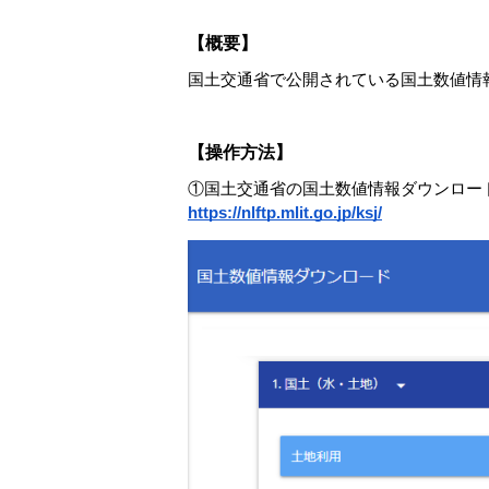
【概要】
国土交通省で公開されている国土数値情報
【操作方法】
①国土交通省の国土数値情報ダウンロー
https://nlftp.mlit.go.jp/ksj/