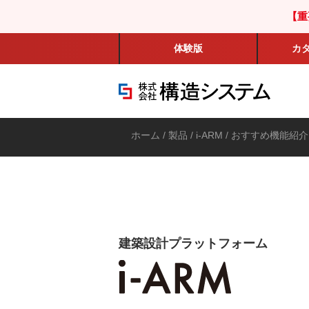
【重
体験版
カ
ホーム
/
製品
/
i-ARM
/
おすすめ機能紹介
建築設計プラットフォーム