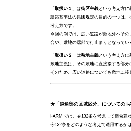
「取扱い１」
は
街区主義
という考え方に
建築基準法の集団規定の目的の一つは、
考え方です。
今回の例では、広い道路が敷地外へその
合や、敷地の端部で行止まりとなってい
「取扱い２」
は
敷地主義
という考え方に
敷地主義は、その敷地に直接接する部分
そのため、広い道路についても敷地に接
★「鈍角部の区域区分」についての i-
i-ARM では、令132条を考慮して適
令132条をどのような考えで適用する