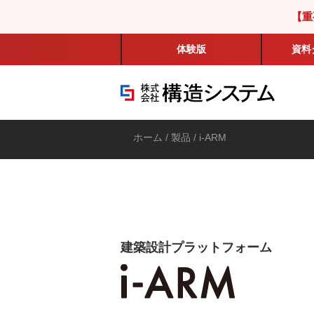
【重
体験版
資料
ホーム
/
製品
/ i-ARM
建築設計プラットフォーム