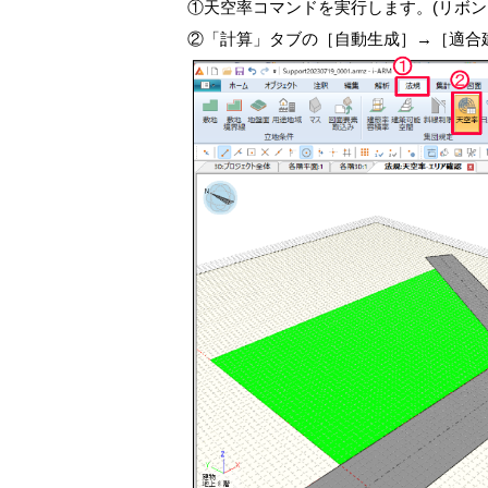
①天空率コマンドを実行します。(リボン
②「計算」タブの［自動生成］→［適合