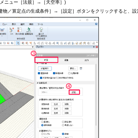
メニュー［法規］→［天空率］)
建物／算定点の生成条件］→［設定］ボタンをクリックすると、設