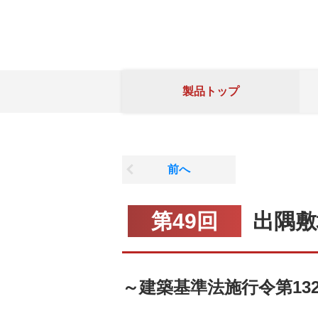
製品トップ
前へ
第49回
出隅敷
～建築基準法施行令第132