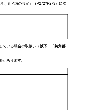
ける区域の設定」（P272?P273）に次
。
している場合の取扱い（
以下、「鈍角部
要があります。