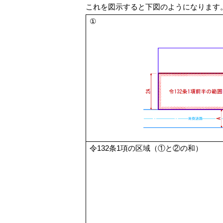
これを図示すると下図のようになります
①
令132条1項の区域（①と②の和）