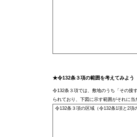
★令132条３項の範囲を考えてみよう
令132条３項では、敷地のうち「その
られており、下図に示す範囲がそれに当
令132条３項の区域（令132条1項と2