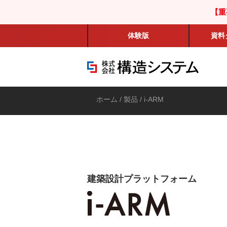
【重
体験版
資料
ホーム
/
製品
/ i-ARM
建築設計プラットフォーム