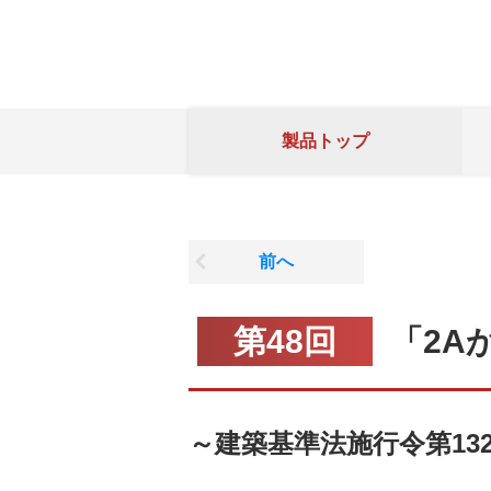
製品トップ
前へ
第48回
「2A
～建築基準法施行令第132