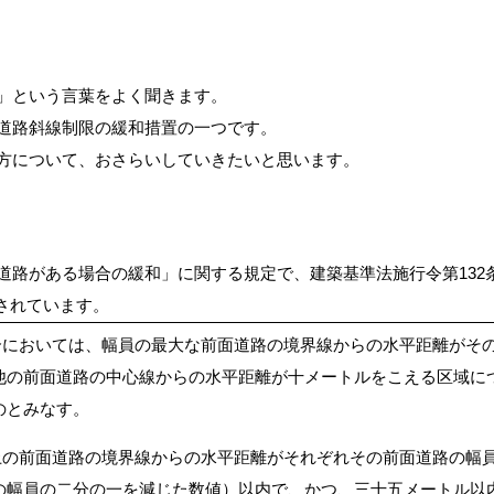
m」という言葉をよく聞きます。
る道路斜線制限の緩和措置の一つです。
え方について、おさらいしていきたいと思います。
面道路がある場合の緩和」に関する規定で、建築基準法施行令第132
されています。
合においては、幅員の最大な前面道路の境界線からの水平距離がそ
他の前面道路の中心線からの水平距離が十メートルをこえる区域に
のとみなす。
上の前面道路の境界線からの水平距離がそれぞれその前面道路の幅
の幅員の二分の一を減じた数値）以内で、かつ、三十五メートル以