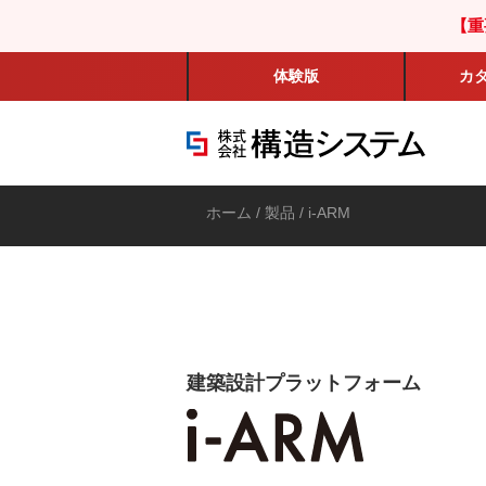
【重
体験版
カ
ホーム
/
製品
/ i-ARM
建築設計プラットフォーム