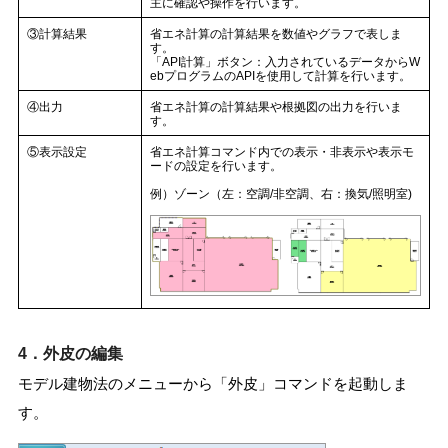
主に確認や操作を行います。
③計算結果
省エネ計算の計算結果を数値やグラフで表しま
す。
「API計算」ボタン：入力されているデータからW
ebプログラムのAPIを使用して計算を行います。
④出力
省エネ計算の計算結果や根拠図の出力を行いま
す。
⑤表示設定
省エネ計算コマンド内での表示・非表示や表示モ
ードの設定を行います。
例）ゾーン（左：空調/非空調、右：換気/照明室)
4．外皮の編集
モデル建物法のメニューから「外皮」コマンドを起動しま
す。