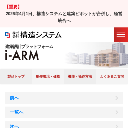
【重要】
2026年4月1日、構造システムと建築ピボットが合併し、経営
ホーム
/
製品
/ i-ARM
統合へ
Ｑ＆Ａ
マニュアル
アップデート
履歴
建築設計プラットフォーム
製品トップ
動作環境・価格
機能・操作方法
よくあるご質問
前へ
一覧へ
次へ