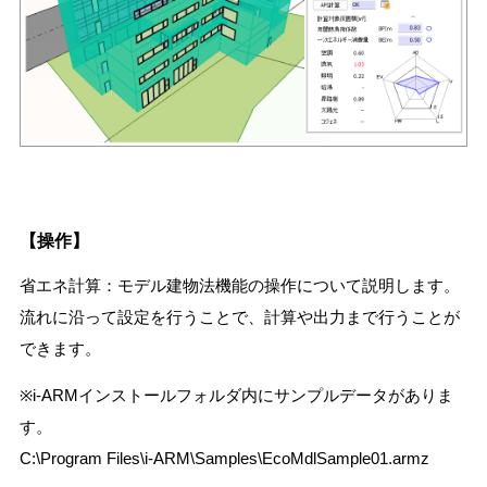
【操作】
省エネ計算：モデル建物法機能の操作について説明します
。
流れに沿って設定を行うことで、計算や出力まで行うことが
できます。
※i-ARMインストールフォルダ内にサンプルデータがありま
す。
C:\Program Files\i-ARM\Samples\EcoMdlSample01.armz