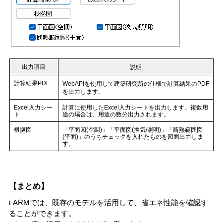
出力項目
説明
計算結果PDF
WebAPIを使用して建築研究所の仕様で計算結果のPDF
を出力します。
Excel入力シー
計算に使用したExcel入力シートを出力します。複数用
ト
途の場合は、用途の数分出力されます。
根拠図
「平面図(空調)」「平面図(換気/照明)」「断熱範囲図
(平面)」のうちチェックを入れたものを
図面出力し
ま
す。
【まとめ】
i-ARMでは、既存のモデルを活用して、省エネ性能を確認す
ることができます。