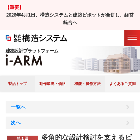
【重要】
2026年4月1日、構造システムと建築ピボットが合併し、経営
ホーム
/
製品
/
i-ARM
/
おすすめ機能紹介
統合へ
/
Ｑ＆Ａ
マニュアル
アップデート
履歴
建築設計プラットフォーム
製品トップ
動作環境・価格
機能・操作方法
よくあるご質問
一覧へ
次へ
多角的な設計検討を支えるビ
第１回