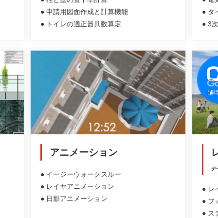
● 申請用図面作成と計算機能
● 
● トイレの適正器具数算定
● 
アニメーション
デ
● イージーウォークスルー
● レイヤアニメーション
● 
● 日影アニメーション
● 
● 