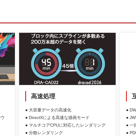
高速処理
● 大容量データの高速化
● D
ドウ
● DirectXによる高速な描画モード
● J
● マルチコアCPUに対応したレンダリング
● 
● 分散レンダリング
● P