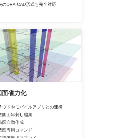
過去のDRA-CAD形式も完全対応
図面省力化
クラウドやモバイルアプリとの連携
複数図面串刺し編集
求積図自動作成
構造図専用コマンド
電気設備専用コマンド