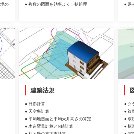
環境の
● 複数の図面を効率よく一括処理
● 
建築法規
● 日影計算
● 
● 天空率計算
● 
● 平均地盤面と平均天井高さの算定
● 
● 木造壁量計算とN値計算
● 
● 柱と壁の直下率計算
● 