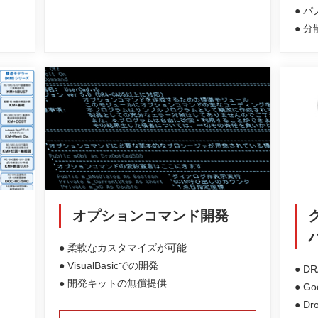
● 
● 
オプションコマンド開発
● 柔軟なカスタマイズが可能
● VisualBasicでの開発
● D
● 開発キットの無償提供
● G
● D