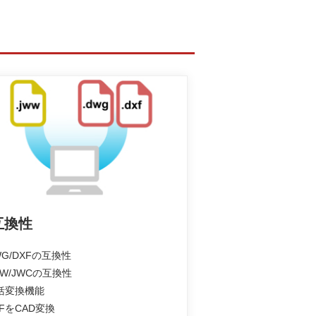
互換性
WG/DXFの互換性
WW/JWCの互換性
一括変換機能
DFをCAD変換