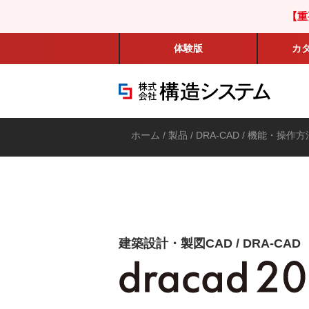
【重
体験版
カ
ホーム
/
製品
/
DRA-CAD
/ 機能・操作方
建築設計・製図CAD / DRA-CAD