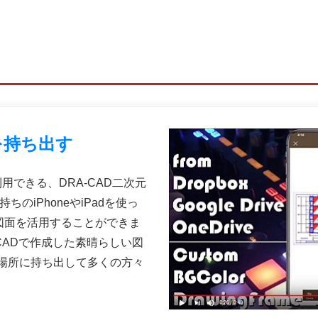
を持ち出す
利用できる、DRA-CAD二次元
のiPhoneやiPadを使っ
D図面を活用することができま
-CADで作成した素晴らしい図
場所に持ち出して多くの方々