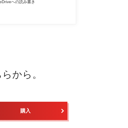
neDriveへの読み書き
ちらから。
購入