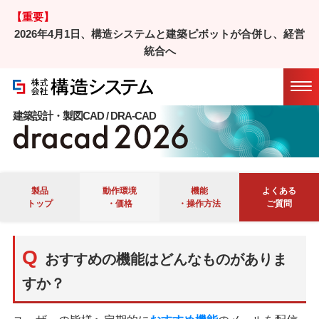
【重要】
2026年4月1日、構造システムと建築ピボットが合併し、経営
ホーム
/
製品
/
DRA-CAD
/ よくあるご質問
統合へ
Ｑ＆Ａ
マニュアル
会員サイト
Twitter
建築設計・製図CAD / DRA-CAD
製品
動作環境
機能
よくある
トップ
・価格
・操作方法
ご質問
おすすめの機能はどんなものがありま
すか？