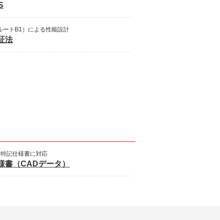
S
ルートB1）による性能設計
証法
版特記仕様書に対応
様書（CADデータ）