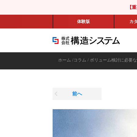
【重
体験版
カ
ホーム
/
コラム
/
ボリューム検討に必要な
前へ