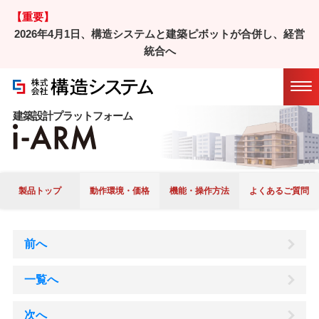
【重要】
2026年4月1日、構造システムと建築ピボットが合併し、経営
ホーム
/
製品
/ i-ARM
統合へ
Ｑ＆Ａ
マニュアル
アップデート
履歴
建築設計プラットフォーム
製品トップ
動作環境・価格
機能・操作方法
よくあるご質問
前へ
一覧へ
次へ