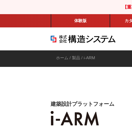
【重
体験版
カ
ホーム
/
製品
/ i-ARM
建築設計プラットフォーム