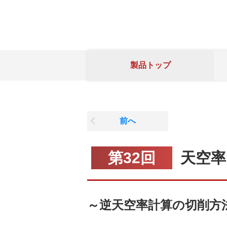
製品トップ
前へ
第32回
天空率
～逆天空率計算の切削方