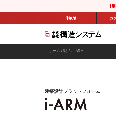
【重
体験版
カ
ホーム
/
製品
/ i-ARM
建築設計プラットフォーム