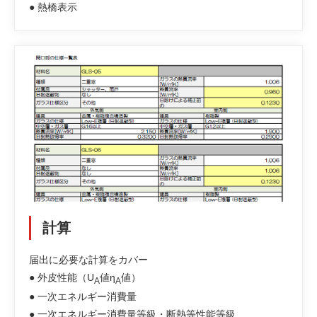
● 熱橋表示
計算
届出に必要な計算をカバー
● 外皮性能（U
値η
値）
A
A
● 一次エネルギー消費量
● 一次エネルギー消費量等級・断熱等性能等級