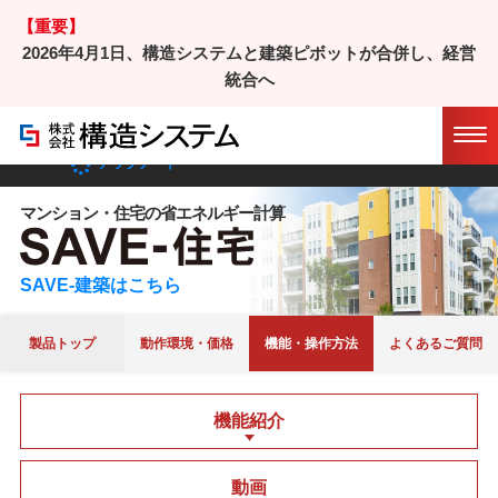
【重要】
2026年4月1日、構造システムと建築ピボットが合併し、経営
ホーム
/
製品
/
SAVEシリーズ
/
SAVE-住宅
統合へ
/ 機能・操作方法
マニュアル
サポート
アップデート
マンション・住宅の省エネルギー計算
SAVE-建築はこちら
製品トップ
動作環境・価格
機能・操作方法
よくあるご質問
機能紹介
動画