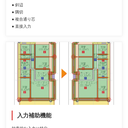
● 斜辺
● 隅切
● 複合通り芯
● 直接入力
入力補助機能