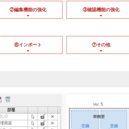
②編集機能の強化
③確認機能の強化
⑥インポート
⑦その他