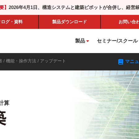
要】
2026年4月1日、構造システムと建築ピボットが合併し、経営
タログ・資料
製品
ダウンロード
お問い合
製品
セミナー/スクール
築
/ 機能・操作方法 / アップデート
マニュ
計算