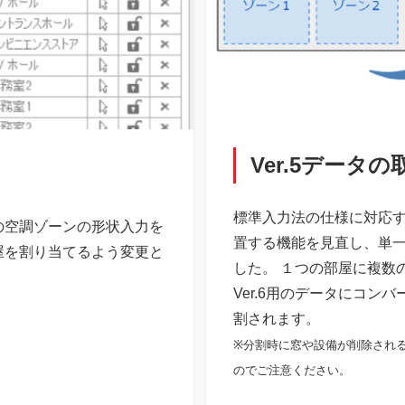
Ver.5データの
標準入力法の仕様に対応
での空調ゾーンの形状入力を
置する機能を見直し、単
屋を割り当てるよう変更と
した。 １つの部屋に複数
Ver.6用のデータにコン
割されます。
※分割時に窓や設備が削除され
のでご注意ください。