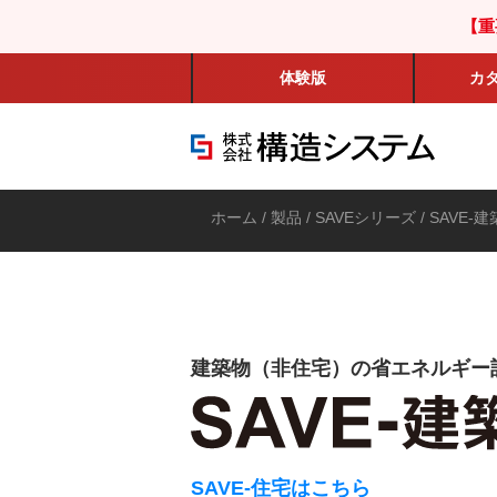
【重
体験版
カ
ホーム
/
製品
/
SAVEシリーズ
/
SAVE-建
建築物（非住宅）の省エネルギー
SAVE-住宅はこちら