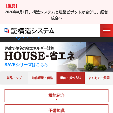
【重要】
2026年4月1日、構造システムと建築ピボットが合併し、経営
ホーム
/
製品
/
HOUSE-省エネ
/ 機能・操作方法
統合へ
マニュアル
サポート
アップデート
戸建て住宅の省エネルギー計算
SAVEシリーズはこちら
製品トップ
動作環境・価格
機能・操作方法
よくあるご質問
機能紹介
予備知識