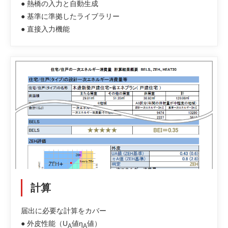
● 熱橋の入力と自動生成
● 基準に準拠したライブラリー
● 直接入力機能
計算
届出に必要な計算をカバー
● 外皮性能（U
値η
値）
A
A