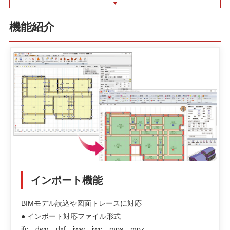
機能紹介
インポート機能
BIMモデル読込や図面トレースに対応
● インポート対応ファイル形式
ifc、dwg、dxf、jww、jwc、mps、mpz