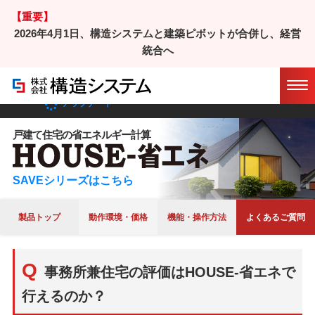
【重要】
2026年4月1日、構造システムと建築ピボットが合併し、経営
ホーム
/
製品
/
HOUSE-省エネ
/ よくあるご質問
統合へ
マニュアル
サポート
アップデート
戸建て住宅の省エネルギー計算
SAVEシリーズはこちら
製品トップ
動作環境・価格
機能・操作方法
よくあるご質問
事務所兼住宅の評価はHOUSE-省エネで
行えるのか？