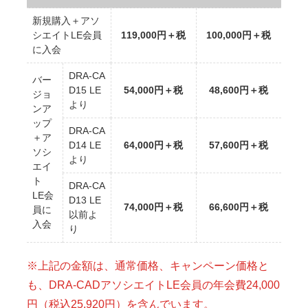
新規購入＋アソ
シエイトLE会員
119,000円＋税
100,000円＋税
に入会
DRA-CA
バー
D15 LE
54,000円＋税
48,600円＋税
ジョ
より
ンア
ップ
DRA-CA
＋ア
D14 LE
64,000円＋税
57,600円＋税
ソシ
より
エイ
ト
DRA-CA
LE会
D13 LE
74,000円＋税
66,600円＋税
員に
以前よ
入会
り
※上記の金額は、通常価格、キャンペーン価格と
も、DRA-CADアソシエイトLE会員の年会費24,000
円（税込25,920円）を含んでいます。