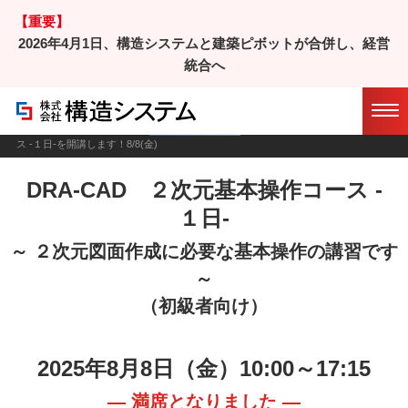
【重要】
2026年4月1日、構造システムと建築ピボットが合併し、経営
統合へ
スクール
DRA-CAD
ホーム
/
セミナー/スクール
/
DRA-CAD ２次元基本操作コー
ス -１日-を開講します！8/8(金)
DRA-CAD ２次元基本操作コース -
１日-
～ ２次元図面作成に必要な基本操作の講習です
～
（初級者向け）
2025年8月8日（金）10:00～17:15
― 満席となりました ―