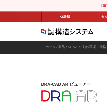
【重
体験版
カ
ホーム
/
製品
/
DRA AR
/ 動作環境・価格
DRA-CAD AR ビューアー