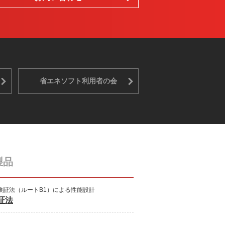
省エネソフト利用者の会
製品
検証法（ルートB1）による性能設計
証法