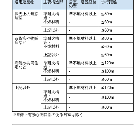
適用建築物
主要構造部
居室、避難経路
歩行距離
の壁
採光上の無窓
準耐火構
準不燃材料以上
≦80m
居室
造・
不燃材料
-
≦60m
上記以外
-
≦60m
百貨店や物販
準耐火構
準不燃材料以上
≦80m
店など
造・
不燃材料
-
≦60m
上記以外
-
≦60m
病院や共同住
準耐火構
準不燃材料以上
≦120m
宅など
造・
不燃材料
-
≦100m
上記以外
-
≦60m
上記以外
準不燃材料以上
≦120m
準耐火構
造・
-
≦100m
不燃材料
上記以外
-
≦80m
※避難上有効な開口部のある居室は除く