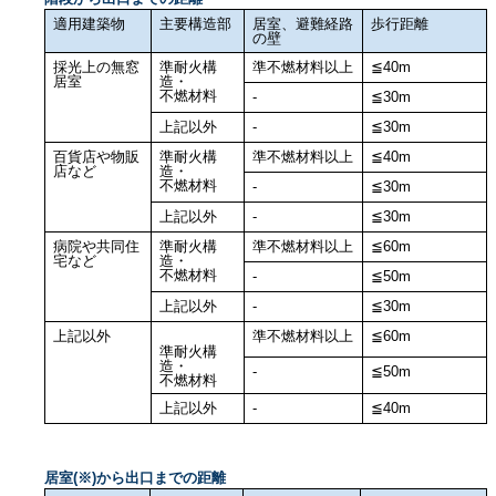
適用建築物
主要構造部
居室、避難経路
歩行距離
の壁
採光上の無窓
準耐火構
準不燃材料以上
≦40m
居室
造・
不燃材料
-
≦30m
上記以外
-
≦30m
百貨店や物販
準耐火構
準不燃材料以上
≦40m
店など
造・
不燃材料
-
≦30m
上記以外
-
≦30m
病院や共同住
準耐火構
準不燃材料以上
≦60m
宅など
造・
不燃材料
-
≦50m
上記以外
-
≦30m
上記以外
準不燃材料以上
≦60m
準耐火構
造・
-
≦50m
不燃材料
上記以外
-
≦40m
居室(※)から出口までの距離