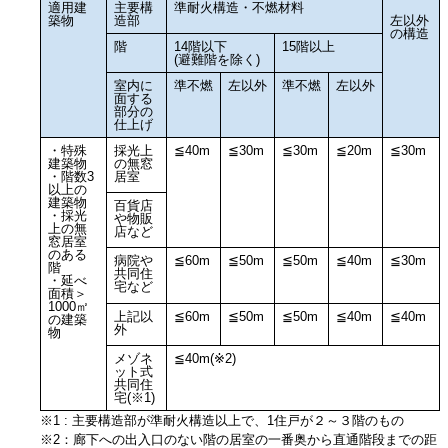
適用建
主要構
準耐火構造・不燃材料
築物
造部
左以外
の構造
階
14階以下
15階以上
(避難階を除く)
室内に
準不燃
左以外
準不燃
左以外
面する
部分の
仕上げ
・特殊
採光上
≦40m
≦30m
≦30m
≦20m
≦30m
建築物
の無窓
・階数3
居室
以上の
建築物
百貨店
・採光
や物販
上の無
店など
窓居室
のある
病院や
≦60m
≦50m
≦50m
≦40m
≦30m
階
共同住
・延べ
宅など
面積＞
1000㎡
上記以
≦60m
≦50m
≦50m
≦40m
≦40m
の建築
外
物
メゾネ
≦40m(※2)
ット式
共同住
宅(※1)
※1 : 主要構造部が準耐火構造以上で、1住戸が２～３階のもの
※2：廊下への出入口のない階の居室の一番奥から直通階段までの距