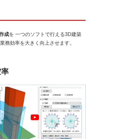
作成
を 一つのソフトで行える3D建築
と業務効率を大きく向上させます。
空率