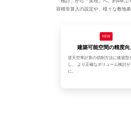
「検討」から「実現」へ。約4年ぶり
容積非算入の設定や、様々な敷地条
NEW
建築可能空間の精度向
逆天空率計算の切削方法に後退型
し、 より正確なボリューム検討が
に。