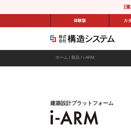
【重
体験版
カ
ホーム
/
製品
/ i-ARM
建築設計プラットフォーム