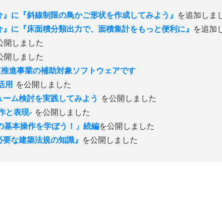
介』に『斜線制限の鳥かご形状を作成してみよう』
を追加しま
介』に『床面積分類出力で、面積集計をもっと便利に』
を追加
公開しました
公開しました
・DX推進事業の補助対象ソフトウェアです
活用
を公開しました
ューム検討を実践してみよう
を公開しました
作と表現-
を公開しました
ARMの基本操作を学ぼう！」続編
を公開しました
必要な建築法規の知識』
を公開しました