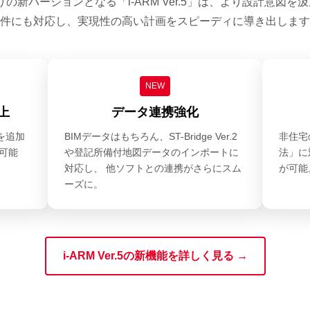
の新バージョンとなる「i-ARM Ver.5」は、より設計意図
件にも対応し、実現性の高い計画をスピーディに導き出します
NEW
上
データ連携強化
を追加
BIMデータはもちろん、ST-Bridge Ver.2
非住宅
可能
や登記所備付地図データのインポートに
法」に
対応し、 他ソフトとの連携がさらにスム
が可能
ーズに。
i-ARM Ver.5の新機能を詳しく見る →