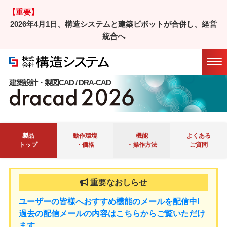
【重要】
2026年4月1日、構造システムと建築ピボットが合併し、経営
ホーム
/
製品
/ DRA-CAD
統合へ
Ｑ＆Ａ
マニュアル
会員サイト
Twitter
建築設計・製図CAD / DRA-CAD
製品
動作環境
機能
よくある
トップ
・価格
・操作方法
ご質問
ユーザーの皆様へおすすめ機能のメールを配信中!
過去の配信メールの内容はこちらからご覧いただけ
ます。