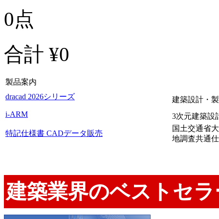
0点
合計 ¥0
製品案内
dracad 2026シリーズ
建築設計・製
i-ARM
3次元建築設
国土交通省大
特記仕様書 CADデータ販売
地調査共通仕
建築業界のベストセラーC