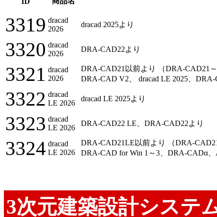
商品名
ID
3319
dracad
dracad 2025より
2026
3320
dracad
DRA-CAD22より
2026
3321
DRA-CAD21以前より （DRA-CAD21～D
dracad
2026
DRA-CAD V2、 dracad LE 2025、DR
3322
dracad
dracad LE 2025より
LE 2026
3323
dracad
DRA-CAD22 LE、DRA-CAD22より
LE 2026
3324
DRA-CAD21LE以前より （DRA-CAD2
dracad
LE 2026
DRA-CAD for Win 1～3、DRA-CAD
3次元建築設計システ