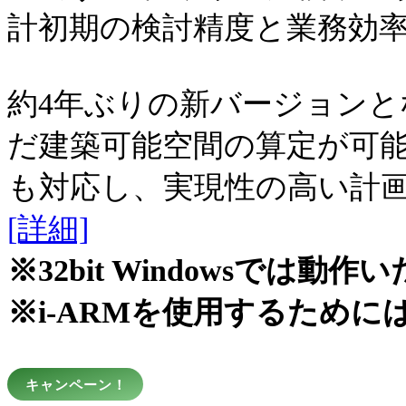
計初期の検討精度と業務効
約4年ぶりの新バージョンとなる
だ建築可能空間の算定が可
も対応し、実現性の高い計
[詳細]
※32bit Windowsで
※i-ARMを使用するため